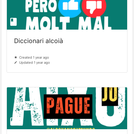
Diccionari alcoià
Created 1 year ago
Updated 1 year ago